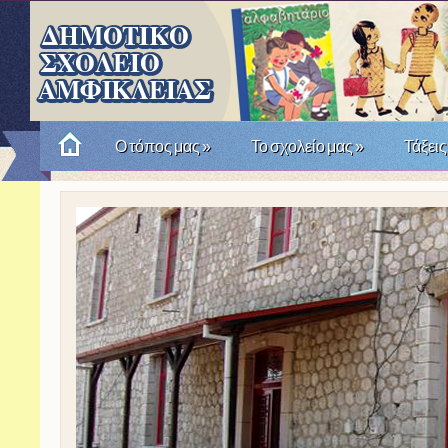
Ο τόπος μας
»
Το σχολείο μας
»
Τάξεις
Πώς θυμόμαστε την Επανάσταση του '21; Μια σχο