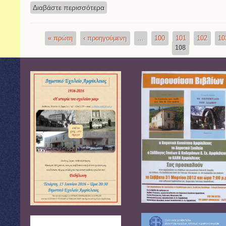
Διαβάστε περισσότερα
για Σύλλογος Γονέων & Κηδεμόνων
« πρώτη
‹ προηγούμενη
…
100
101
102
10
Σελίδες
108