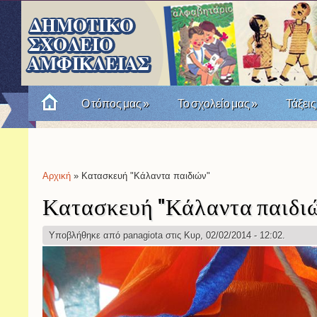
Ο τόπος μας
»
Το σχολείο μας
»
Τάξεις
Πώς θυμόμαστε την Επανάσταση του '21; Μια σχο
Αρχική
» Κατασκευή "Κάλαντα παιδιών"
Είστε εδώ
Κατασκευή "Κάλαντα παιδι
Υποβλήθηκε από
panagiota
στις Κυρ, 02/02/2014 - 12:02.