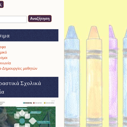
ση
α αναζήτησης
σιμα
αφα
μικό
σμοι
ινωνία
-Δημιουργίες μαθητών
ραστικά Σχολικά
ία