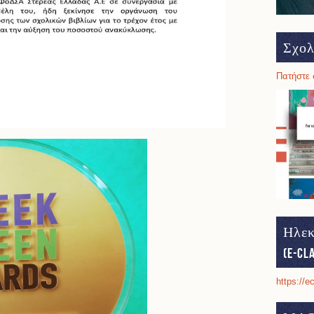
Σχολ
Πατήστε 
Ηλεκ
(e-cl
https://e