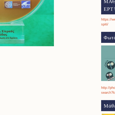
ΜΑΘ
ΕΡΤ 
https://w
spiti/
Φωτό
http://ph
search?l
Μάθε