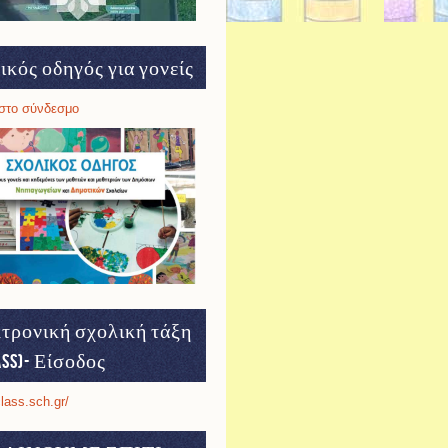
ικός οδηγός για γονείς
στο σύνδεσμο
τρονική σχολική τάξη
ass)- Είσοδος
class.sch.gr/