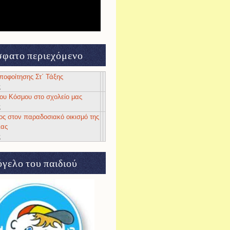
φατο περιεχόμενο
αποφοίτησης Στ΄ Τάξης
ς
 του Κόσμου στο σχολείο μας
ς
ος στον παραδοσιακό οικισμό της
ιας
ς
γελο του παιδιού