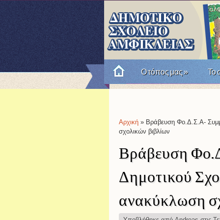
Ο τόπος μας
»
Το 
Πώς θυμόμαστε την Επαν
Αρχική
» Βράβευση Φο.Δ.Σ.Α- Συμμ
Είστε εδώ
σχολικών βιβλίων
Βράβευση Φο.Δ
Δημοτικού Σχο
ανακύκλωση σχ
Υποβλήθηκε από
Andreas
στις Τε