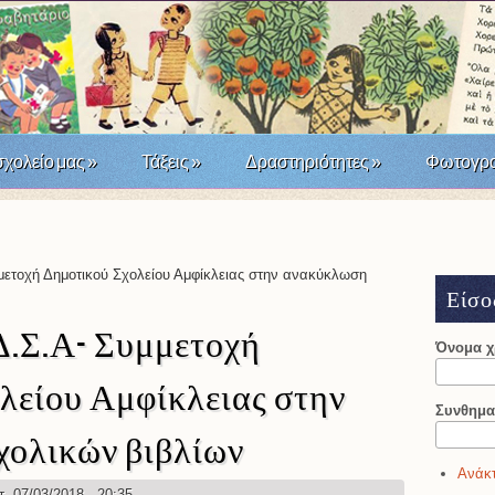
σχολείο μας
»
Τάξεις
»
Δραστηριότητες
»
Φωτογρα
άσταση του '21; Μια σχολική δράση τοπικής ιστορίας
ετοχή Δημοτικού Σχολείου Αμφίκλειας στην ανακύκλωση
Είσο
.Σ.Α- Συμμετοχή
Όνομα 
λείου Αμφίκλειας στην
Συνθημα
ολικών βιβλίων
Ανάκτ
τ, 07/03/2018 - 20:35.