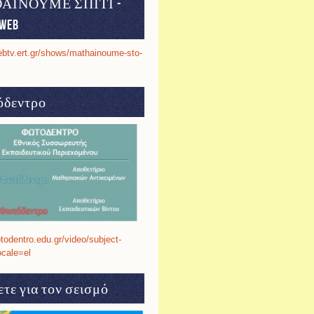
ΑΙΝΟΥΜΕ ΣΠΙΤΙ -
web
ebtv.ert.gr/shows/mathainoume-sto-
δεντρο
otodentro.edu.gr/video/subject-
ocale=el
τε για τον σεισμό