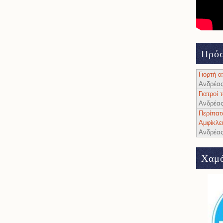
Πρόσ
Γιορτή 
Ανδρέα
Γιατροί
Ανδρέα
Περίπατ
Αμφίκλε
Ανδρέα
Χαμό