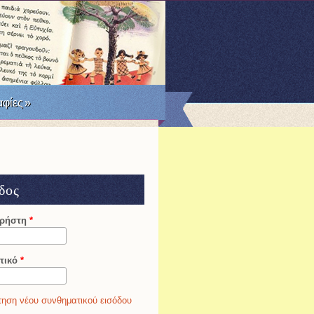
RSS
Facebook
Twitter
φίες
»
δος
χρήστη
*
τικό
*
ηση νέου συνθηματικού εισόδου