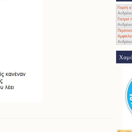
Γιορτή 
Ανδρέα
Γιατροί
Ανδρέα
Περίπατ
Αμφίκλε
Ανδρέα
Χαμό
μα - Αφιερωμένο στη Λευκή