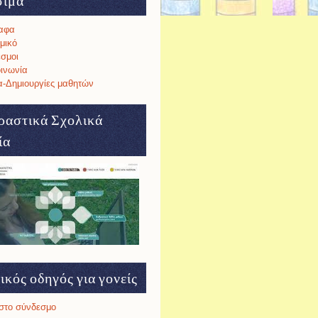
σιμα
αφα
μικό
σμοι
ινωνία
-Δημιουργίες μαθητών
ραστικά Σχολικά
ία
ικός οδηγός για γονείς
στο σύνδεσμο