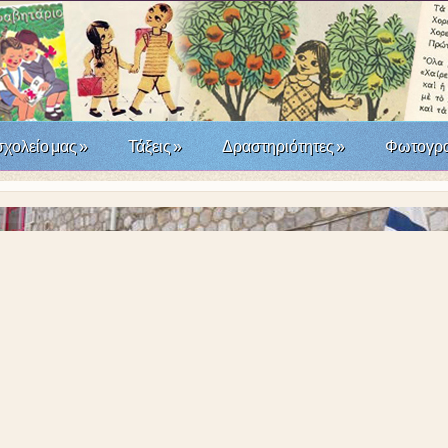
σχολείο μας
»
Τάξεις
»
Δραστηριότητες
»
Φωτογρα
άσταση του '21; Μια σχολική δράση τοπικής ιστορίας