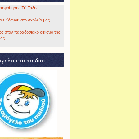
αποφοίτησης Στ΄ Τάξης
ς
 του Κόσμου στο σχολείο μας
ς
ος στον παραδοσιακό οικισμό της
ιας
ς
γελο του παιδιού