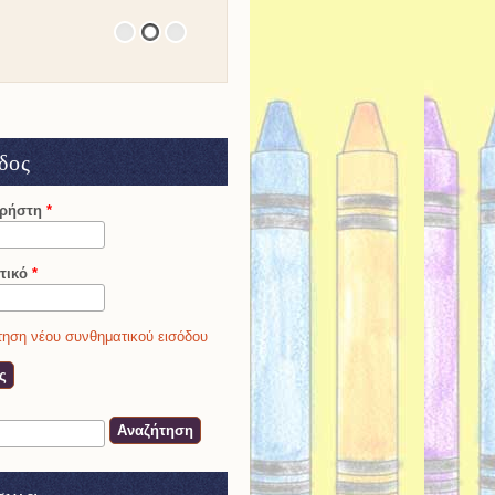
δος
χρήστη
*
τικό
*
ηση νέου συνθηματικού εισόδου
ση
α αναζήτησης