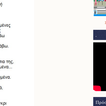
.
Πρόσ