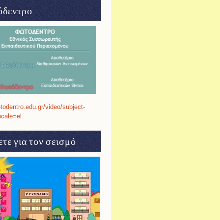
δεντρο
otodentro.edu.gr/video/subject-
ocale=el
τε για τον σεισμό