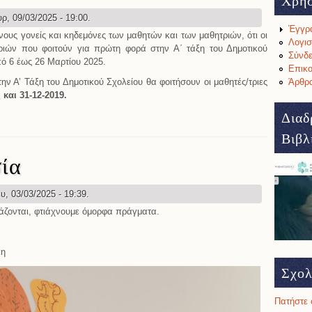
Χρή
ρ, 09/03/2025 - 19:00.
Έγγρ
ους γονείς και κηδεμόνες των μαθητών και των μαθητριών, ότι οι
Λογισ
ριών που φοιτούν για πρώτη φορά στην Α΄ τάξη του Δημοτικού
Σύνδε
ό 6 έως 26 Μαρτίου 2025.
Επικο
Άρθρα
ην Α’ Τάξη του Δημοτικού Σχολείου θα φοιτήσουν οι μαθητές/τριες
 και 31-12-2019.
αφές στην Α΄ Δημοτικού σχ. έτος 2025-2026
Διαδ
Βιβλ
ία
υ, 03/03/2025 - 19:39.
άζονται, φτιάχνουμε όμορφα πράγματα.
κη
Σχολ
Πατήστε 