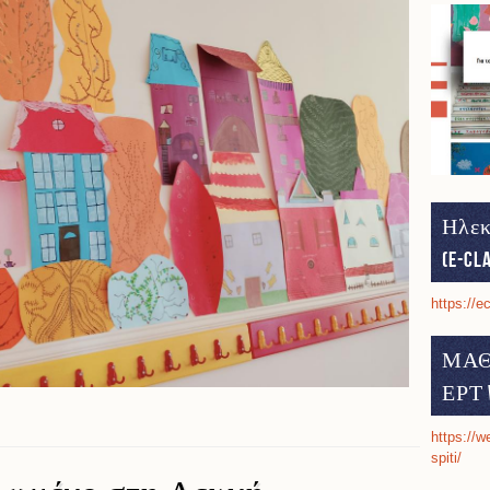
Ηλεκ
(e-cl
https://e
ΜΑΘ
ΕΡΤ 
ική εργασία
https://w
spiti/