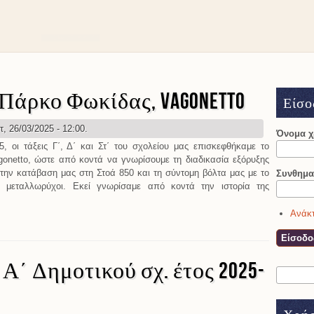
Πάρκο Φωκίδας, Vagonetto
Είσο
τ, 26/03/2025 - 12:00.
Όνομα 
, οι τάξεις Γ΄, Δ΄ και Στ΄ του σχολείου μας επισκεφθήκαμε το
onetto, ώστε από κοντά να γνωρίσουμε τη διαδικασία εξόρυξης
την κατάβαση μας στη Στοά 850 και τη σύντομη βόλτα μας με το
Συνθημα
ι μεταλλωρύχοι. Εκεί γνωρίσαμε από κοντά την ιστορία της
Ανάκτ
λλευτικό Πάρκο Φωκίδας, Vagonetto
Α΄ Δημοτικού σχ. έτος 2025-
Αναζήτη
Φόρμ