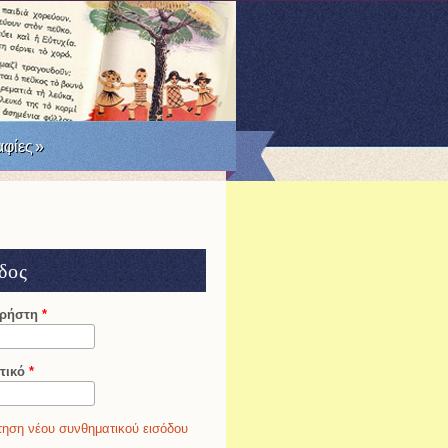
RSS
Facebook
Twitter
φίες
»
δος
χρήστη
*
τικό
*
ηση νέου συνθηματικού εισόδου