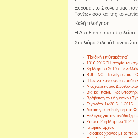
Εύχομαι, το Σχολείο μας πάν
Γονέων όσο και της κοινωνία
Καλή πλοήγηση
Η Διευθύντρια του
Χουλιάρα-Σιδερά Παναγιώτα
"Παιδική επιθετικότητα"
1916-2016 "Η ιστορία του σχ
6η Μαρτίου 2019 / Πανελλήν
BULLING...Τα λόγια που Π
¨Πως να κάνουμε τα παιδιά 
Αποχαιρετισμός Διευθύντρια
Βία και παιδί. Πως υποστηρί
Βράβευση του Δημοτικού Σχο
Γεγονότα 14:30 5-11-2015
Δίκτυο για το bullying στη Φ
Εκλογές για την ανάδειξη τ
Ζήτω η 25η Μαρτίου 1821!
Ιστορικό αρχείο
Ποιοτικός χρόνος με το παιδ