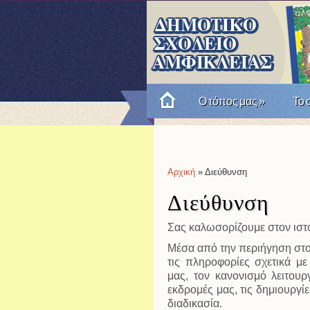
Ο τόπος μας
»
Το 
Πώς θυμόμαστε την Επαν
Αρχική
» Διεύθυνση
Είστε εδώ
Διεύθυνση
Σας καλωσορίζουμε στον ιστ
Μέσα από την περιήγηση στο
τις πληροφορίες σχετικά μ
μας, τον κανονισμό λειτουργ
εκδρομές μας, τις δημιουργί
διαδικασία.