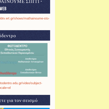
ΑΙΝΟΥΜΕ ΣΠΙΤΙ -
web
ebtv.ert.gr/shows/mathainoume-sto-
δεντρο
otodentro.edu.gr/video/subject-
ocale=el
τε για τον σεισμό