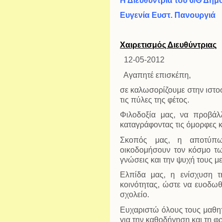
Η Διευθύντρια του 6/Θ Δημ
Ευγενία Ευστ. Πανουργιά
Χαιρετισμός Διευθύντριας
12-05-2012
Αγαπητέ επισκέπη,
σε καλωσορίζουμε στην ιστο
τις πύλες της φέτος.
Φιλοδοξία μας, να προβάλ
καταγράφοντας τις όμορφες κ
Σκοπός μας, η αποτύπω
οικοδομήσουν τον κόσμο τω
γνώσεις και την ψυχή τους μ
Ελπίδα μας, η ενίσχυση τ
κοινότητας, ώστε να ευοδω
σχολείο.
Ευχαριστώ όλους τους μαθητ
για την καθοδήγηση και τη 