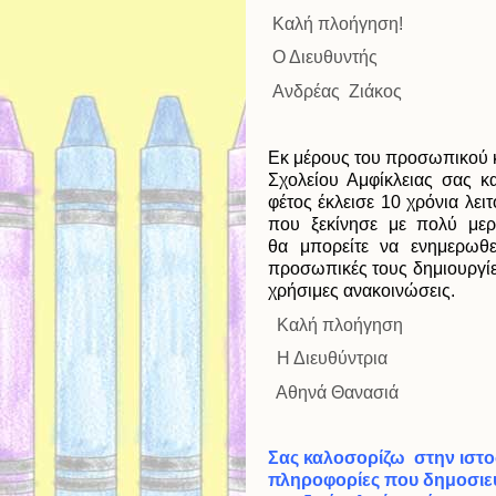
Καλή πλοήγηση!
Ο Διευθυντής
Ανδρέας Ζιάκος
Εκ μέρους του προσωπικού κ
Σχολείου Αμφίκλειας σας κ
φέτος έκλεισε 10 χρόνια λει
που ξεκίνησε με πολύ μερ
θα μπορείτε να ενημερωθεί
προσωπικές τους δημιουργίες
χρήσιμες ανακοινώσεις.
Καλή πλοήγηση
Η Διευθύντρια
Αθηνά Θανασιά
Σας καλοσορίζω στην ιστοσ
πληροφορίες που δημοσιεύ