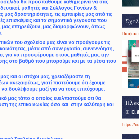
στοσελίδα θα προσπαθούμε καθημερινά να σας
δευτικοί, μαθητές και Σύλλογος Γονέων &
 μας δραστηριότητες, τις εμπειρίες μας από τις
Σχολ
ικές επισκέψεις και τα σημαντικά γεγονότα που
, μας επηρεάζουν, μας διαμορφώνουν, όπως
.
Πατήστε 
ικών του σχολείου μας είναι να προάγουμε τις
 κοινότητας, μέσα από συνεργασία, συνεννόηση,
ο, για να προσφέρουμε στους μαθητές μας την
ης στο βαθμό που μπορούμε και με τα μέσα που
 μας και οι στόχοι μας, χρειαζόμαστε τη
ν ανεξαιρέτως, γιατί πιστεύουμε ότι έχουμε
 να δουλέψουμε μαζί για να τους επιτύχουμε.
κό μας τόπο ο οποίος ευελπιστούμε ότι θα
Ηλεκ
ση της επικοινωνίας όσο και στην καλύτερη και
.
(e-cl
https://e