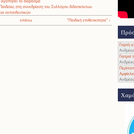
α αγαπήσει το διάβασμα
Παιδείας στη συνεδρίαση του Συλλόγου διδασκόντων
αι εκπαιδευτικών
επάνω
"Παιδική επιθετικότητα" ›
Πρόσ
Γιορτή 
Ανδρέα
Γιατροί
Ανδρέα
Περίπατ
Αμφίκλε
Ανδρέα
Χαμό