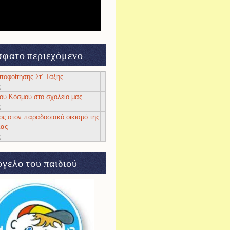
φατο περιεχόμενο
αποφοίτησης Στ΄ Τάξης
ς
 του Κόσμου στο σχολείο μας
ς
ος στον παραδοσιακό οικισμό της
ιας
ς
γελο του παιδιού