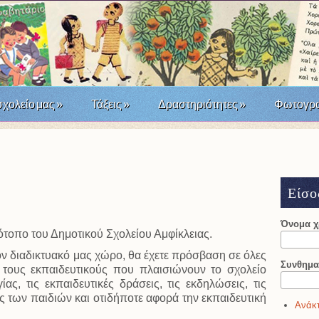
σχολείο μας
»
Τάξεις
»
Δραστηριότητες
»
Φωτογρα
άσταση του '21; Μια σχολική δράση τοπικής ιστορίας
Είσο
Όνομα 
ότοπο του Δημοτικού Σχολείου Αμφίκλειας.
ν διαδικτυακό μας χώρο, θα έχετε πρόσβαση σε όλες
Συνθημα
ε τους εκπαιδευτικούς που πλαισιώνουν το σχολείο
ίας, τις εκπαιδευτικές δράσεις, τις εκδηλώσεις, τις
ες των παιδιών και οτιδήποτε αφορά την εκπαιδευτική
Ανάκτ