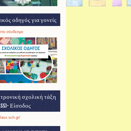
ικός οδηγός για γονείς
στο σύνδεσμο
τρονική σχολική τάξη
ass)- Είσοδος
class.sch.gr/