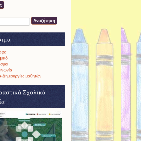
ση
α αναζήτησης
σιμα
αφα
μικό
σμοι
ινωνία
-Δημιουργίες μαθητών
ραστικά Σχολικά
ία