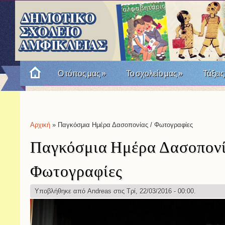
Ο τόπος μας
»
Το σχολείο μας
»
Τάξεις
Πώς θυμόμαστε την Επανάσταση του '21; Μια σχο
Αρχική
» Παγκόσμια Ημέρα Δασοπονίας / Φωτογραφίες
Είστε εδώ
Παγκόσμια Ημέρα Δασοπονί
Φωτογραφίες
Υποβλήθηκε από
Andreas
στις Τρί, 22/03/2016 - 00:00.