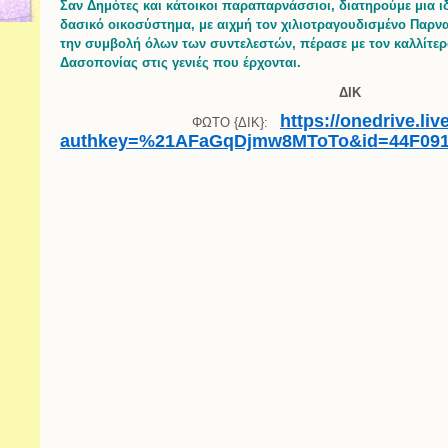
Σαν Δημότες και κάτοικοι παραπαρνάσσιοι, διατηρούμε μια ιδ
δασικό οικοσύστημα, με αιχμή τον χιλιοτραγουδισμένο Παρνα
την συμβολή όλων των συντελεστών, πέρασε με τον καλλίτερ
Δασοπονίας στις γενιές που έρχονται.
ΔΙΚ
https://onedrive.li
ΦΩΤΟ {ΔΙΚ}:
authkey=%21AFaGqDjmw8MToTo&id=44F091