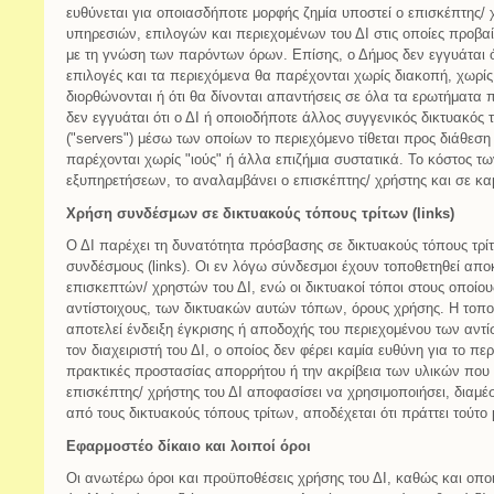
ευθύνεται για οποιασδήποτε μορφής ζημία υποστεί ο επισκέπτης/ 
υπηρεσιών, επιλογών και περιεχομένων του ΔΙ στις οποίες προβαί
με τη γνώση των παρόντων όρων. Επίσης, ο Δήμος δεν εγγυάται ότι
επιλογές και τα περιεχόμενα θα παρέχονται χωρίς διακοπή, χωρίς
διορθώνονται ή ότι θα δίνονται απαντήσεις σε όλα τα ερωτήματα π
δεν εγγυάται ότι ο ΔΙ ή οποιοδήποτε άλλος συγγενικός δικτυακός 
("servers") μέσω των οποίων το περιεχόμενο τίθεται προς διάθεσ
παρέχονται χωρίς "ιούς" ή άλλα επιζήμια συστατικά. Το κόστος 
εξυπηρετήσεων, το αναλαμβάνει ο επισκέπτης/ χρήστης και σε κα
Χρήση συνδέσμων σε δικτυακούς τόπους τρίτων (links)
Ο ΔΙ παρέχει τη δυνατότητα πρόσβασης σε δικτυακούς τόπους τρ
συνδέσμους (links). Οι εν λόγω σύνδεσμοι έχουν τοποθετηθεί απο
επισκεπτών/ χρηστών του ΔΙ, ενώ οι δικτυακοί τόποι στους οποί
αντίστοιχους, των δικτυακών αυτών τόπων, όρους χρήσης. Η τοπ
αποτελεί ένδειξη έγκρισης ή αποδοχής του περιεχομένου των αντ
τον διαχειριστή του ΔΙ, ο οποίος δεν φέρει καμία ευθύνη για το περ
πρακτικές προστασίας απορρήτου ή την ακρίβεια των υλικών που
επισκέπτης/ χρήστης του ΔΙ αποφασίσει να χρησιμοποιήσει, διαμ
από τους δικτυακούς τόπους τρίτων, αποδέχεται ότι πράττει τούτο 
Εφαρμοστέο δίκαιο και λοιποί όροι
Οι ανωτέρω όροι και προϋποθέσεις χρήσης του ΔΙ, καθώς και οπ