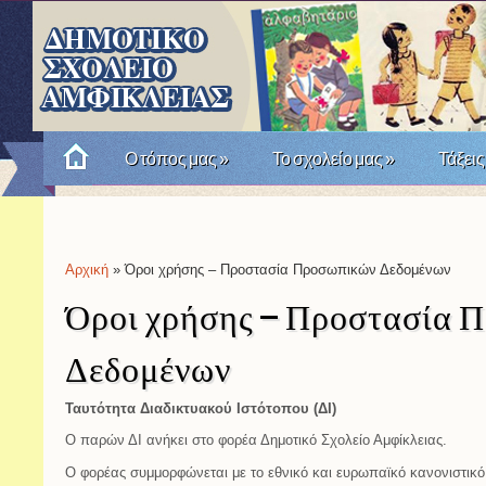
Ο τόπος μας
»
Το σχολείο μας
»
Τάξεις
Πώς θυμόμαστε την Επανάσταση του '21; Μια σχο
Αρχική
» Όροι χρήσης – Προστασία Προσωπικών Δεδομένων
Είστε εδώ
Όροι χρήσης – Προστασία 
Δεδομένων
Ταυτότητα Διαδικτυακού Ιστότοπου (ΔΙ)
Ο παρών ΔΙ ανήκει στο φορέα Δημοτικό Σχολείο Αμφίκλειας.
Ο φορέας συμμορφώνεται με το εθνικό και ευρωπαϊκό κανονιστικό