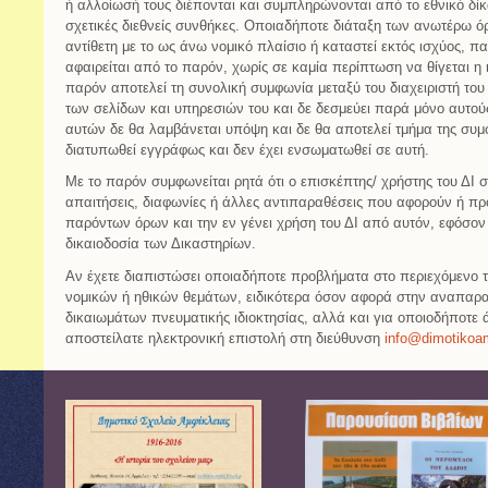
ή αλλοίωσή τους διέπονται και συμπληρώνονται από το εθνικό δίκαιο
σχετικές διεθνείς συνθήκες. Οποιαδήποτε διάταξη των ανωτέρω όρ
αντίθετη με το ως άνω νομικό πλαίσιο ή καταστεί εκτός ισχύος, πα
αφαιρείται από το παρόν, χωρίς σε καμία περίπτωση να θίγεται η
παρόν αποτελεί τη συνολική συμφωνία μεταξύ του διαχειριστή του 
των σελίδων και υπηρεσιών του και δε δεσμεύει παρά μόνο αυτο
αυτών δε θα λαμβάνεται υπόψη και δε θα αποτελεί τμήμα της συμφ
διατυπωθεί εγγράφως και δεν έχει ενσωματωθεί σε αυτή.
Με το παρόν συμφωνείται ρητά ότι ο επισκέπτης/ χρήστης του ΔΙ σ
απαιτήσεις, διαφωνίες ή άλλες αντιπαραθέσεις που αφορούν ή π
παρόντων όρων και την εν γένει χρήση του ΔΙ από αυτόν, εφόσον 
δικαιοδοσία των Δικαστηρίων.
Αν έχετε διαπιστώσει οποιαδήποτε προβλήματα στο περιεχόμενο 
νομικών ή ηθικών θεμάτων, ειδικότερα όσον αφορά στην αναπαρα
δικαιωμάτων πνευματικής ιδιοκτησίας, αλλά και για οποιοδήποτ
αποστείλατε ηλεκτρονική επιστολή στη διεύθυνση
info@dimotikoam