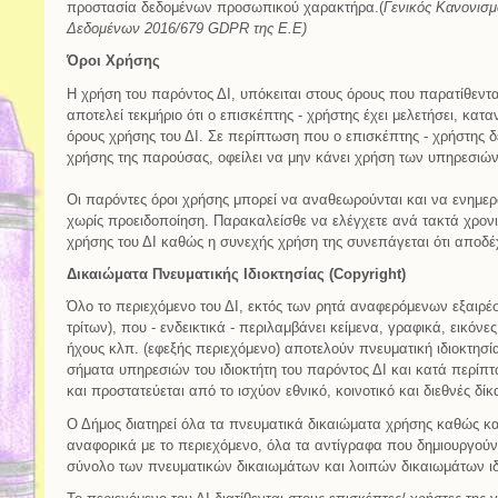
προστασία δεδομένων προσωπικού χαρακτήρα.(
Γενικός Κανονισ
Δεδομένων 2016/679 GDPR της Ε.Ε)
Όροι Χρήσης
Η χρήση του παρόντος ΔΙ, υπόκειται στους όρους που παρατίθεντα
αποτελεί τεκμήριο ότι ο επισκέπτης - χρήστης έχει μελετήσει, κατα
όρους χρήσης του ΔΙ. Σε περίπτωση που ο επισκέπτης - χρήστης δ
χρήσης της παρούσας, οφείλει να μην κάνει χρήση των υπηρεσιών 
Οι παρόντες όροι χρήσης μπορεί να αναθεωρούνται και να ενημερ
χωρίς προειδοποίηση. Παρακαλείσθε να ελέγχετε ανά τακτά χρονι
χρήσης του ΔΙ καθώς η συνεχής χρήση της συνεπάγεται ότι αποδέχ
Δικαιώματα Πνευματικής Ιδιοκτησίας (Copyright)
Όλο το περιεχόμενο του ΔΙ, εκτός των ρητά αναφερόμενων εξαιρέ
τρίτων), που - ενδεικτικά - περιλαμβάνει κείμενα, γραφικά, εικόνε
ήχους κλπ. (εφεξής περιεχόμενο) αποτελούν πνευματική ιδιοκτησί
σήματα υπηρεσιών του ιδιοκτήτη του παρόντος ΔΙ και κατά περίπ
και προστατεύεται από το ισχύον εθνικό, κοινοτικό και διεθνές δίκ
Ο Δήμος διατηρεί όλα τα πνευματικά δικαιώματα χρήσης καθώς και 
αναφορικά με το περιεχόμενο, όλα τα αντίγραφα που δημιουργούντ
σύνολο των πνευματικών δικαιωμάτων και λοιπών δικαιωμάτων ιδ