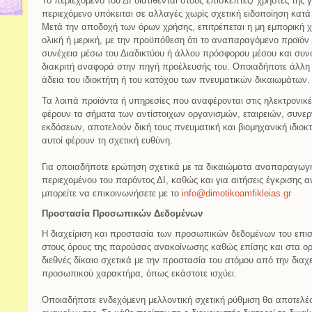
Το περιεχόμενο του ΔΙ διατίθενται στους επισκέπτες/ χρήστες της
περιεχόμενο υπόκειται σε αλλαγές χωρίς σχετική ειδοποίηση κατά τ
Μετά την αποδοχή των όρων χρήσης, επιτρέπεται η μη εμπορική 
ολική ή μερική, με την προϋπόθεση ότι το αναπαραγόμενο προϊόν 
συνέχεια μέσω του Διαδικτύου ή άλλου πρόσφορου μέσου και συνο
διακριτή αναφορά στην πηγή προέλευσής του. Οποιαδήποτε άλλη 
άδεια του ιδιοκτήτη ή του κατόχου των πνευματικών δικαιωμάτων.
Τα λοιπά προϊόντα ή υπηρεσίες που αναφέρονται στις ηλεκτρονικέ
φέρουν τα σήματα των αντίστοιχων οργανισμών, εταιρειών, συν
εκδόσεων, αποτελούν δική τους πνευματική και βιομηχανική ιδιοκτ
αυτοί φέρουν τη σχετική ευθύνη.
Για οποιαδήποτε ερώτηση σχετικά με τα δικαιώματα αναπαραγωγή
περιεχομένου του παρόντος ΔΙ, καθώς και για αιτήσεις έγκρισης
μπορείτε να επικοινωνήσετε με το
info@dimotikoamfikleias.gr
Προστασία Προσωπικών Δεδομένων
Η διαχείριση και προστασία των προσωπικών δεδομένων του επισκ
στους όρους της παρούσας ανακοίνωσης καθώς επίσης και στα οριζ
διεθνές δίκαιο σχετικά με την προστασία του ατόμου από την δια
προσωπικού χαρακτήρα, όπως εκάστοτε ισχύει.
Οποιαδήποτε ενδεχόμενη μελλοντική σχετική ρύθμιση θα αποτελέσ