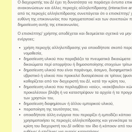
Ο διαχειριστής του ΔΙ έχει τη δυνατότητα να παράσχει έντυπα επι
ανακοινώσεων και άλλες περιοχές αλληλεπίδρασης (interactive a
από τις περιοχές αλληλεπίδρασης συνεπάγεται ότι ο επισκέπτης/ 
ευθύνη της επικοινωνίας που πραγματοποιεί και των συνεπειών 
δημοσίευση αυτής της επικοινωνίας.
Ο επισκέπτης/ χρήστης αποδέχεται και δεσμεύεται σχετικά να μην
ενέργειες:
χρήση περιοχής αλληλεπίδρασης για οποιοδήποτε σκοπό παρα
νομοθεσία,
δημοσίευση υλικού που παραβιάζει τα πνευματικά δικαιώματα ι
δικαιώματα περί απορρήτου ή δημοσιοποίησης στοιχείων τρίτω
δημοσίευση υλικού που είναι παράνομο, άσεμνο, δυσφημιστικό,
υβριστικό ή υλικού που προκαλεί δυσαρέσκεια σε τρίτους (φυ
καθορίζεται από τον διαχειριστή του ΔΙ, κατά την κρίση του,
δημοσίευση υλικού που περιλαμβάνει «ιούς», «κακόβουλο» κ
προκαλέσουν βλάβη ή να καταστρέψουν τα αρχεία ή τα προγράμ
των χρηστών του,
δημοσίευση διαφημίσεων ή άλλου εμπορικού υλικού,
παραποίηση της ταυτότητας του,
οποιαδήποτε άλλη ενέργεια που περιορίζει ή εμποδίζει κάπο
χρησιμοποιήσει τις περιοχές αλληλεπίδρασης και γενικότερα το
κρίση του διαχειριστή του ΔΙ εκθέτει τον ίδιο ή κάποιον από το
ευθύνες ή επιζήμιες για αυτούς καταστάσεις.