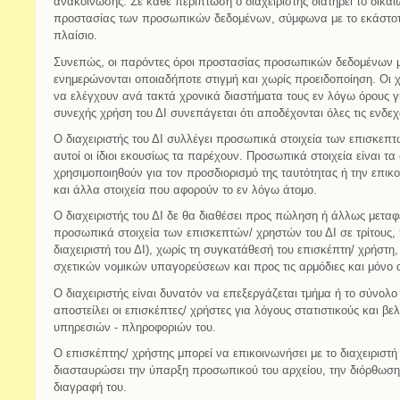
ανακοίνωσης. Σε κάθε περίπτωση ο διαχειριστής διατηρεί το δικ
προστασίας των προσωπικών δεδομένων, σύμφωνα με το εκάστοτε
πλαίσιο.
Συνεπώς, οι παρόντες όροι προστασίας προσωπικών δεδομένων μ
ενημερώνονται οποιαδήποτε στιγμή και χωρίς προειδοποίηση. Οι 
να ελέγχουν ανά τακτά χρονικά διαστήματα τους εν λόγω όρους γ
συνεχής χρήση του ΔΙ συνεπάγεται ότι αποδέχονται όλες τις ενδε
Ο διαχειριστής του ΔΙ συλλέγει προσωπικά στοιχεία των επισκεπτ
αυτοί οι ίδιοι εκουσίως τα παρέχουν. Προσωπικά στοιχεία είναι τ
χρησιμοποιηθούν για τον προσδιορισμό της ταυτότητας ή την επικ
και άλλα στοιχεία που αφορούν το εν λόγω άτομο.
Ο διαχειριστής του ΔΙ δε θα διαθέσει προς πώληση ή άλλως μεταφ
προσωπικά στοιχεία των επισκεπτών/ χρηστών του ΔΙ σε τρίτους, πο
διαχειριστή του ΔΙ), χωρίς τη συγκατάθεσή του επισκέπτη/ χρήστη
σχετικών νομικών υπαγορεύσεων και προς τις αρμόδιες και μόνο 
Ο διαχειριστής είναι δυνατόν να επεξεργάζεται τμήμα ή το σύνολ
αποστείλει οι επισκέπτες/ χρήστες για λόγους στατιστικούς και 
υπηρεσιών - πληροφοριών του.
Ο επισκέπτης/ χρήστης μπορεί να επικοινωνήσει με το διαχειριστή
διασταυρώσει την ύπαρξη προσωπικού του αρχείου, την διόρθωση 
διαγραφή του.