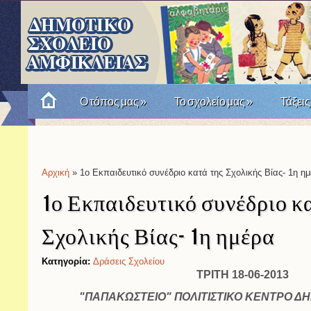
Ο τόπος μας
»
Το σχολείο μας
»
Τάξεις
Πώς θυμόμαστε την Επανάσταση του '21; Μια σχο
Αρχική
» 1ο Εκπαιδευτικό συνέδριο κατά της Σχολικής Βίας- 1η η
Είστε εδώ
1ο Εκπαιδευτικό συνέδριο κ
Σχολικής Βίας- 1η ημέρα
Κατηγορία:
Δράσεις Σχολείου
ΤΡΙΤΗ 18-06-2013
"ΠΑΠΑΚΩΣΤΕΙΟ" ΠΟΛΙΤΙΣΤΙΚΟ ΚΕΝΤΡΟ Δ