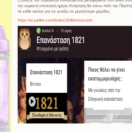
Επιλέξτε τον παρακάτω σύνδεσμο και μεταφερθείτε στο υλικό που
την αυριανή επετειακή ημέρα.Ανάρτηση θα κάνω πάλι την Πέμπ
σε κάθε εικόνα για να ανοίξει σε μεγαλύτερο μέγεθος.
https://el.padlet.com/books14/dbrnxiuzxasb