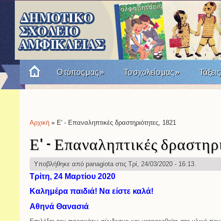
Ο τόπος μας
»
Το σχολείο μας
»
Τάξεις
Πώς θυμόμαστε την Επανάσταση του '21; Μια σχο
Αρχική
» Ε' - Επαναληπτικές δραστηριότητες, 1821
Είστε εδώ
Ε' - Επαναληπτικές δραστηρι
Υποβλήθηκε από
panagiota
στις Τρί, 24/03/2020 - 16:13.
Τρίτη, 24 Μαρτίου 2020
Καλημέρα παιδιά! Να είστε καλά!
Αθηνά Θανασιά