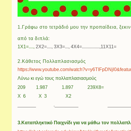
1.Γράφω στο τετράδιό μου την προπαίδεια, ξεκ
από τα διπλά:
1Χ1=....,
2Χ2=...., 3Χ3=..., 4Χ4=...............,11Χ11=
2.Κάθετος Πολλαπλασιασμός
https://www.youtube.com/watch?v=y6TIFpDNjl0&feat
Λύνω κι εγώ τους πολλαπλασιασμούς
209 1.987 1.897 239Χ8=
Χ 6 Χ 3 Χ2
_______ ._________ ____
3.Καταπληκτικό Παιχνίδι για να μάθω τον πολλαπ