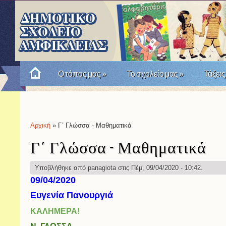
Ο τόπος μας
»
Το σχολείο μας
»
Τάξεις
Πώς θυμόμαστε την Επανάσταση του '21; Μια σχο
Αρχική
» Γ΄ Γλώσσα - Μαθηματικά
Είστε εδώ
Γ΄ Γλώσσα - Μαθηματικά
Υποβλήθηκε από
panagiota
στις Πέμ, 09/04/2020 - 10:42.
09/04/2020
Ευγενία Πανουργιά
ΚΑΛΗΜΕΡΑ!