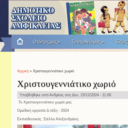
Ο τόπος μας
»
Το σχολείο μας
»
Τάξεις
Πώς θυμόμαστε την Επανάσταση του '21; Μια σχο
Αρχική
» Χριστουγεννιάτικο χωριό
Είστε εδώ
Χριστουγεννιάτικο χωριό
Υποβλήθηκε από
Ανδρέας
στις Δευ, 23/12/2024 - 11:00.
Το Χριστουγεννιάτικο χωριό μας
Ομαδική εργασία Δ τάξη - 2024
Εκπαιδευτικός: Στέλλα Αλεξανδράκη