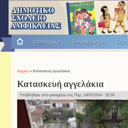
Ο τόπος μας
»
Το σχολείο μας
»
Τάξεις
Πώς θυμόμαστε την Επανάσταση του '21; Μια σχο
Αρχική
» Κατασκευή αγγελάκια
Είστε εδώ
Κατασκευή αγγελάκια
Υποβλήθηκε από
panagiota
στις Παρ, 14/02/2014 - 19:39.