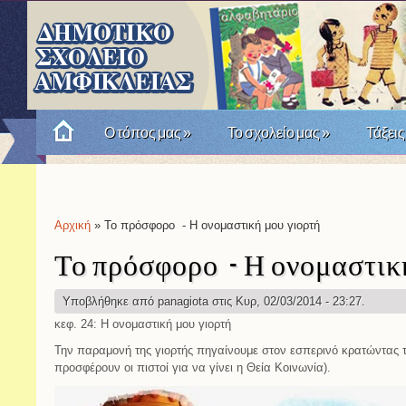
Ο τόπος μας
»
Το σχολείο μας
»
Τάξεις
Πώς θυμόμαστε την Επανάσταση του '21; Μια σχο
Αρχική
» Το πρόσφορο - Η ονομαστική μου γιορτή
Είστε εδώ
Το πρόσφορο - Η ονομαστικ
Υποβλήθηκε από
panagiota
στις Κυρ, 02/03/2014 - 23:27.
κεφ. 24: Η ονομαστική μου γιορτή
Την παραμονή της γιορτής πηγαίνουμε στον εσπερινό κρατώντας 
προσφέρουν οι πιστοί για να γίνει η Θεία Κοινωνία).