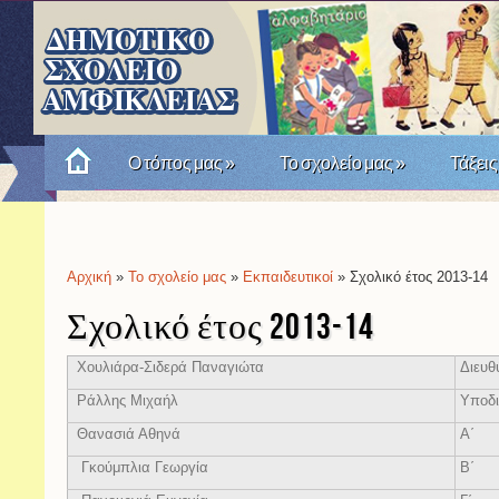
Ο τόπος μας
»
Το σχολείο μας
»
Τάξεις
Πώς θυμόμαστε την Επανάσταση του '21; Μια σχο
Αρχική
»
Το σχολείο μας
»
Εκπαιδευτικοί
» Σχολικό έτος 2013-14
Είστε εδώ
Σχολικό έτος 2013-14
Χουλιάρα-Σιδερά Παναγιώτα
Διευθ
Ράλλης Μιχαήλ
Υποδι
Θανασιά Αθηνά
Α΄
Γκούμπλια Γεωργία
Β΄