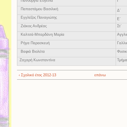
Πανουργιά Ευγενία
Γ΄
Παπαστάμου Βασιλική
Δ΄
Εγγλέζος Παναγιώτης
Ε΄
Ζιάκος Ανδρέας
Στ΄
Καλτσά-Μπαρδάνη Μαρία
Αγγλι
Ρήγα Παρασκευή
Γαλλι
Βαφιά Βιολέτα
Φυσι
Ζαχαρή Κωνσταντίνα
Τμήμα
‹ Σχολικό έτος 2012-13
επάνω