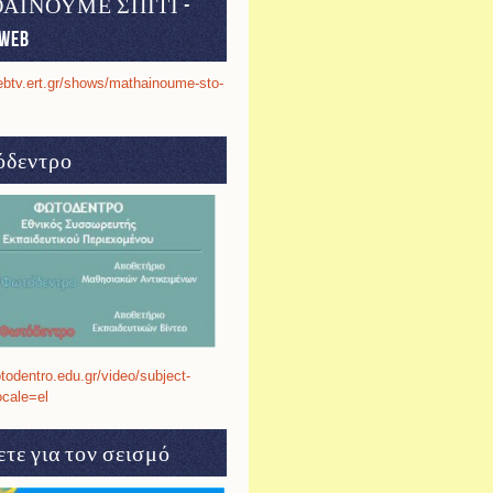
ΑΙΝΟΥΜΕ ΣΠΙΤΙ -
web
ebtv.ert.gr/shows/mathainoume-sto-
δεντρο
otodentro.edu.gr/video/subject-
ocale=el
τε για τον σεισμό