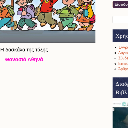
Αναζήτη
Φόρμ
Χρή
Έγγρ
Η δασκάλα της τάξης
Λογισ
Σύνδε
Θανασιά Αθηνά
Επικο
Άρθρα
Διαδ
Βιβλ