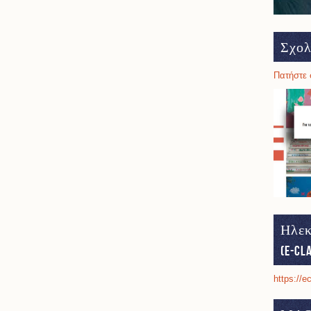
Σχολ
Πατήστε 
Ηλεκ
(e-cl
https://e