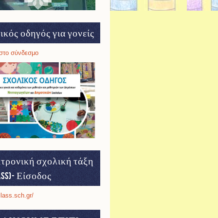
ικός οδηγός για γονείς
στο σύνδεσμο
τρονική σχολική τάξη
ass)- Είσοδος
class.sch.gr/