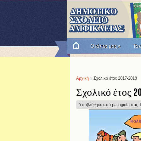
Ο τόπος μας
»
Το 
Πώς θυμόμαστε την Επαν
Αρχική
» Σχολικό έτος 2017-2018
Είστε εδώ
Σχολικό έτος 2
Υποβλήθηκε από
panagiota
στις Τ