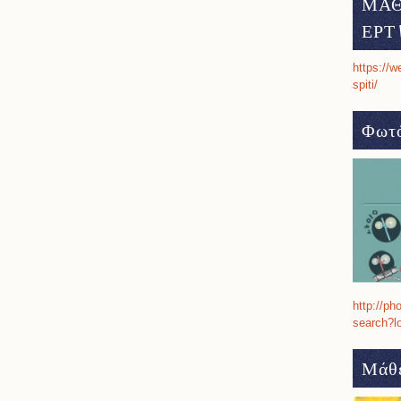
ΜΑΘ
ΕΡΤ 
https://w
spiti/
Φωτό
http://ph
search?l
Μάθε