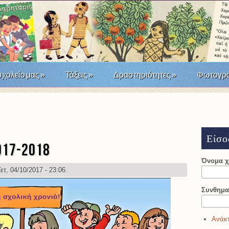
σχολείο μας
»
Τάξεις
»
Δραστηριότητες
»
Φωτογρα
άσταση του '21; Μια σχολική δράση τοπικής ιστορίας
Είσο
017-2018
Όνομα 
ετ, 04/10/2017 - 23:06.
Συνθημα
Ανάκτ