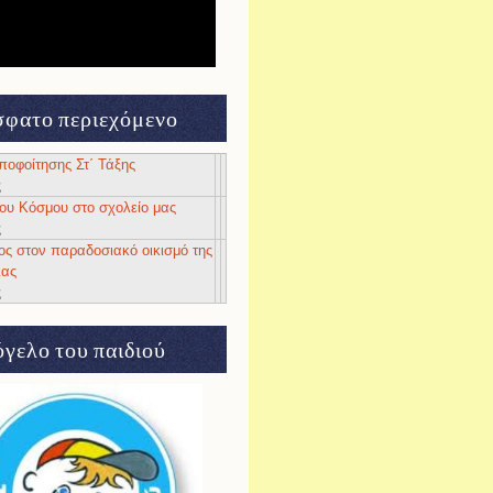
φατο περιεχόμενο
αποφοίτησης Στ΄ Τάξης
ς
 του Κόσμου στο σχολείο μας
ς
ος στον παραδοσιακό οικισμό της
ιας
ς
γελο του παιδιού