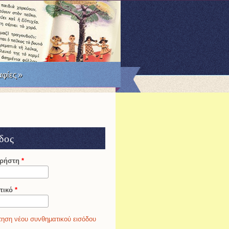
RSS
Facebook
Twitter
φίες
»
δος
χρήστη
*
τικό
*
ηση νέου συνθηματικού εισόδου