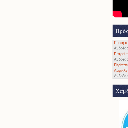
Πρόσ
Γιορτή 
Ανδρέα
Γιατροί
Ανδρέα
Περίπατ
Αμφίκλε
Ανδρέα
Χαμό