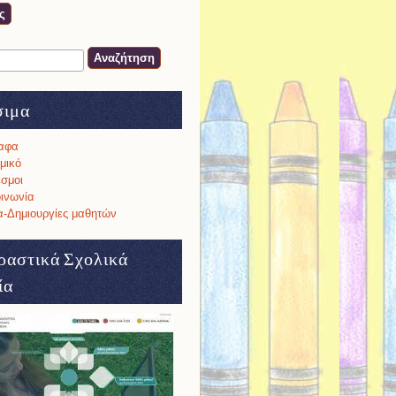
ση
α αναζήτησης
σιμα
αφα
μικό
σμοι
ινωνία
-Δημιουργίες μαθητών
ραστικά Σχολικά
ία