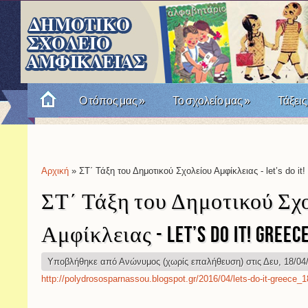
Ο τόπος μας
»
Το σχολείο μας
»
Τάξεις
Πώς θυμόμαστε την Επανάσταση του '21; Μια σχο
Αρχική
» ΣΤ΄ Τάξη του Δημοτικού Σχολείου Αμφίκλειας - let’s do 
Είστε εδώ
ΣΤ΄ Τάξη του Δημοτικού Σχ
Αμφίκλειας - let’s do it! GREEC
Υποβλήθηκε από
Ανώνυμος (χωρίς επαλήθευση)
στις Δευ, 18/04
http://polydrososparnassou.blogspot.gr/2016/04/lets-do-it-greece_18