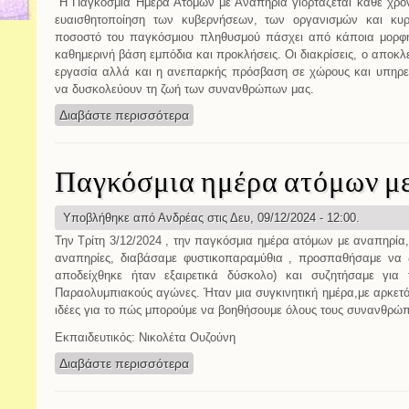
Η Παγκόσμια Ημέρα Ατόμων με Αναπηρία γιορτάζεται κάθε χρόνο
ευαισθητοποίηση των κυβερνήσεων, των οργανισμών και κυρ
ποσοστό του παγκόσμιου πληθυσμού πάσχει από κάποια μορφή 
καθημερινή βάση εμπόδια και προκλήσεις. Οι διακρίσεις, ο αποκλ
εργασία αλλά και η ανεπαρκής πρόσβαση σε χώρους και υπηρεσ
να δυσκολεύουν τη ζωή των συνανθρώπων μας.
Διαβάστε περισσότερα
για Παγκόσμια Ημέρα Ατόμων με Αναπ
Παγκόσμια ημέρα ατόμων μ
Υποβλήθηκε από
Ανδρέας
στις Δευ, 09/12/2024 - 12:00.
Την Τρίτη 3/12/2024 , την παγκόσμια ημέρα ατόμων με αναπηρία,
αναπηρίες, διαβάσαμε φυστικοπαραμύθια , προσπαθήσαμε να 
αποδείχθηκε ήταν εξαιρετικά δύσκολο) και συζητήσαμε για 
Παραολυμπιακούς αγώνες. Ήταν μια συγκινητική ημέρα,με αρκετ
ιδέες για το πώς μπορούμε να βοηθήσουμε όλους τους συνανθρώπ
Εκπαιδευτικός: Νικολέτα Ουζούνη
Διαβάστε περισσότερα
για Παγκόσμια ημέρα ατόμων με αναπ