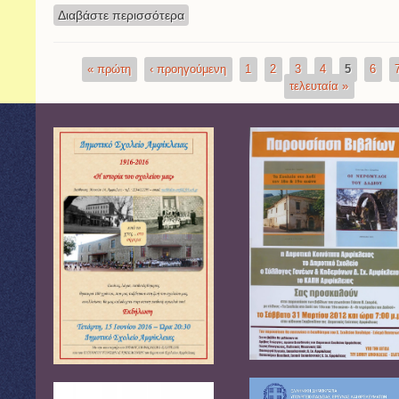
Διαβάστε περισσότερα
για Εκπαιδευτική επίσκεψη στους Δελ
« πρώτη
‹ προηγούμενη
1
2
3
4
5
6
Σελίδες
τελευταία »