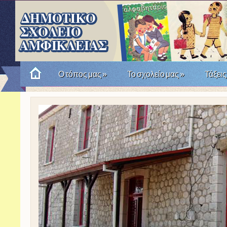
Ο τόπος μας
»
Το σχολείο μας
»
Τάξεις
Πώς θυμόμαστε την Επανάσταση του '21; Μια σχο