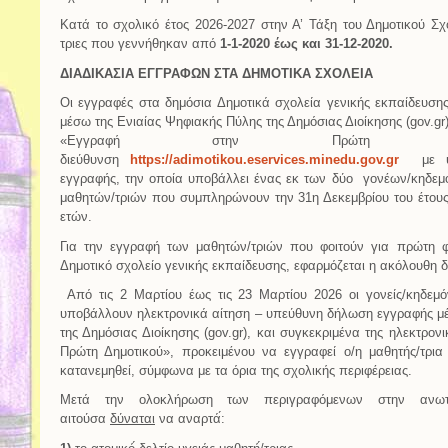
Κατά το σχολικό έτος 2026-2027 στην Α’ Τάξη του Δημοτικού Σχ
τριες που γεννήθηκαν από
1-1-2020 έως και 31-12-2020.
ΔΙΑΔΙΚΑΣΙΑ ΕΓΓΡΑΦΩΝ ΣΤΑ ΔΗΜΟΤΙΚΑ ΣΧΟΛΕΙΑ
Οι εγγραφές στα δημόσια Δημοτικά σχολεία γενικής εκπαίδευση
μέσω της Ενιαίας Ψηφιακής Πύλης της Δημόσιας Διοίκησης (gov.gr
«Εγγραφή στην Πρώτη Δη
διεύθυνση
https://adimotikou.eservices.minedu.gov.gr
με υπ
εγγραφής, την οποία υποβάλλει ένας εκ των δύο γονέων/κηδεμ
μαθητών/τριών που συμπληρώνουν την 31η Δεκεμβρίου του έτους 
ετών.
Για την εγγραφή των μαθητών/τριών που φοιτούν για πρώτη φ
Δημοτικό σχολείο γενικής εκπαίδευσης, εφαρμόζεται η ακόλουθη δ
Από τις 2 Μαρτίου έως τις 23 Μαρτίου 2026 οι γονείς/κηδεμόν
υποβάλλουν ηλεκτρονικά αίτηση – υπεύθυνη δήλωση εγγραφής μ
της Δημόσιας Διοίκησης (gov.gr), και συγκεκριμένα της ηλεκτρ
Πρώτη Δημοτικού», προκειμένου να εγγραφεί ο/η μαθητής/τρια
κατανεμηθεί, σύμφωνα με τα όρια της σχολικής περιφέρειας.
Μετά την ολοκλήρωση των περιγραφόμενων στην ανωτ
αιτούσα
δύναται
να αναρτά́: