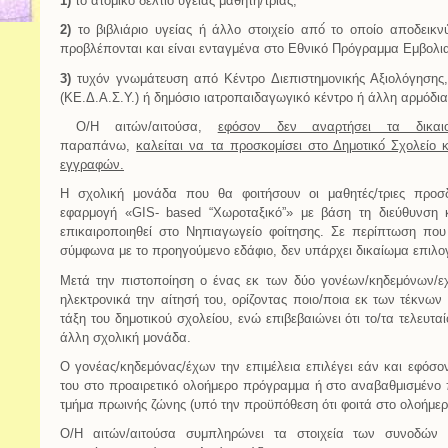
1)
το ατομικό́ δελτίο υγειάς μαθητή́/τριας,
2)
το βιβλιάριο υγείας ή άλλο στοιχείο από́ το οποίο αποδεικν
προβλέπονται και είναι ενταγμένα στο Εθνικό Πρόγραμμα Εμβολι
3)
τυχόν γνωμάτευση από Κέντρο Διεπιστημονικής Αξιολόγησης,
(ΚΕ.Δ.Α.Σ.Υ.) ή δημόσιο ιατροπαιδαγωγικό κέντρο ή άλλη αρμόδι
Ο/Η αιτών/αιτούσα,
εφόσον δεν αναρτήσει τα δικαι
παραπάνω,
καλείται να τα προσκομίσει στο Δημοτικό́ Σχολείο
εγγραφών.
Η σχολική μονάδα που θα φοιτήσουν οι μαθητές/τριες προσδ
εφαρμογή «GIS- based “Χωροταξικό”» με βάση τη διεύθυνση κ
επικαιροποιηθεί στο Νηπιαγωγείο φοίτησης. Σε περίπτωση που
σύμφωνα με το προηγούμενο εδάφιο, δεν υπάρχει δικαίωμα επιλογ
Μετά την πιστοποίηση ο ένας εκ των δύο γονέων/κηδεμόνων/εχ
ηλεκτρονικά την αίτησή του, ορίζοντας ποιο/ποια εκ των τέκνων
τάξη του δημοτικού σχολείου, ενώ επιβεβαιώνει ότι το/τα τελευτα
άλλη σχολική μονάδα.
Ο γονέας/κηδεμόνας/έχων την επιμέλεια επιλέγει εάν και εφόσον
του στο προαιρετικό ολοήμερο πρόγραμμα ή στο αναβαθμισμένο
τμήμα πρωινής ζώνης (υπό την προϋπόθεση ότι φοιτά στο ολοήμερ
Ο/Η αιτών/αιτούσα συμπληρώνει τα στοιχεία των συνοδών τ