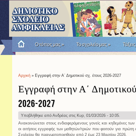
Ο τόπος μας
»
Το σχολείο μας
»
Τάξεις
Πώς θυμόμαστε την Επανάσταση του '21; Μια σχο
Αρχική
» Εγγραφή στην Α΄ Δημοτικού σχ. έτους 2026-2027
Είστε εδώ
Εγγραφή στην Α΄ Δημοτικού 
2026-2027
Υποβλήθηκε από
Ανδρέας
στις Κυρ, 01/03/2026 - 10:05.
Aνακοινώνεται στους ενδιαφερόμενους γονείς και κηδεμόνες των
οι αιτήσεις εγγραφής των μαθητών/τριών που φοιτούν για πρώτη 
Σχολείου θα πραγματοποιηθούν από 2 έως 23 Μαρτίου 2026.