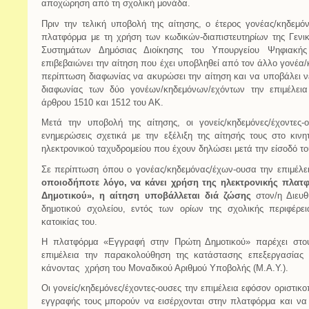
αποχώρηση από τη σχολική μονάδα.
Πριν την τελική υποβολή της αίτησης, ο έτερος γονέας/κηδεμόν
πλατφόρμα με τη χρήση των κωδικών-διαπιστευτηρίων της Γενι
Συστημάτων Δημόσιας Διοίκησης του Υπουργείου Ψηφιακής 
επιβεβαιώνει την αίτηση που έχει υποβληθεί από τον άλλο γονέα/
περίπτωση διαφωνίας να ακυρώσει την αίτηση και να υποβάλει ν
διαφωνίας των δύο γονέων/κηδεμόνων/εχόντων την επιμέλεια 
άρθρου 1510 και 1512 του ΑΚ.
Μετά την υποβολή της αίτησης, οι γονείς/κηδεμόνες/έχοντες-
ενημερώσεις σχετικά με την εξέλιξη της αίτησής τους στο κιν
ηλεκτρονικού ταχυδρομείου που έχουν δηλώσει μετά την είσοδό τ
Σε περίπτωση όπου ο γονέας/κηδεμόνας/έχων-ουσα την επιμέλ
οποιοδήποτε λόγο, να κάνει χρήση της ηλεκτρονικής πλα
Δημοτικού», η αίτηση υποβάλλεται διά ζώσης
στον/η Διευθ
δημοτικού σχολείου, εντός των ορίων της σχολικής περιφέρ
κατοικίας του.
Η πλατφόρμα «Εγγραφή στην Πρώτη Δημοτικού» παρέχει στους
επιμέλεια την παρακολούθηση της κατάστασης επεξεργασίας τ
κάνοντας χρήση του Μοναδικού Αριθμού Υποβολής (Μ.Α.Υ.).
Οι γονείς/κηδεμόνες/έχοντες-ουσες την επιμέλεια εφόσον οριστικ
εγγραφής τους μπορούν να εισέρχονται στην πλατφόρμα και να