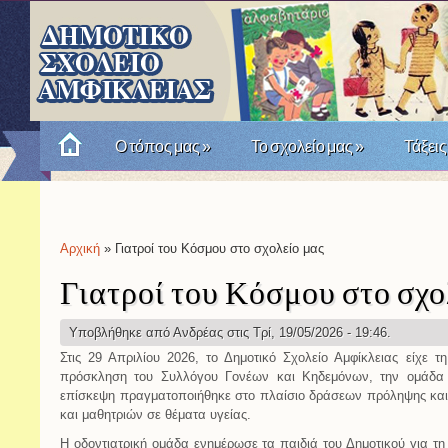
Ο τόπος μας
»
Το σχολείο μας
»
Τάξεις
Πώς θυμόμαστε την Επανάσταση του '21; Μια σχο
Αρχική
» Γιατροί του Κόσμου στο σχολείο μας
Είστε εδώ
Γιατροί του Κόσμου στο σχο
Υποβλήθηκε από
Ανδρέας
στις Τρί, 19/05/2026 - 19:46.
Στις 29 Απριλίου 2026, το Δημοτικό Σχολείο Αμφίκλειας είχε 
πρόσκληση του Συλλόγου Γονέων και Κηδεμόνων, την ομάδα
επίσκεψη πραγματοποιήθηκε στο πλαίσιο δράσεων πρόληψης και
και μαθητριών σε θέματα υγείας.
Η οδοντιατρική ομάδα ενημέρωσε τα παιδιά του Δημοτικού για τη 