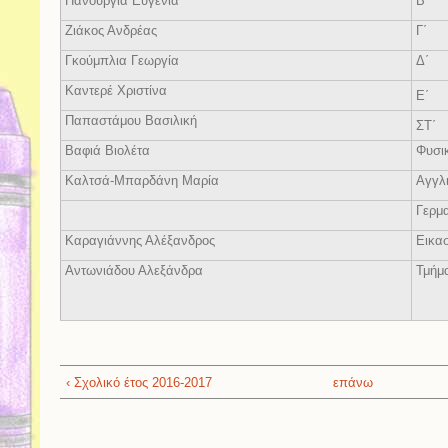
Πανουργιά Ευγενία
Β΄
Ζιάκος Ανδρέας
Γ΄
Γκούμπλια Γεωργία
Δ΄
Καντερέ Χριστίνα
Ε΄
Παπαστάμου Βασιλική
ΣΤ΄
Βαφιά Βιολέτα
Φυσι
Καλτσά-Μπαρδάνη Μαρία
Αγγλ
Γερμ
Καραγιάννης Αλέξανδρος
Εικα
Αντωνιάδου Αλεξάνδρα
Τμήμ
‹ Σχολικό έτος 2016-2017
επάνω