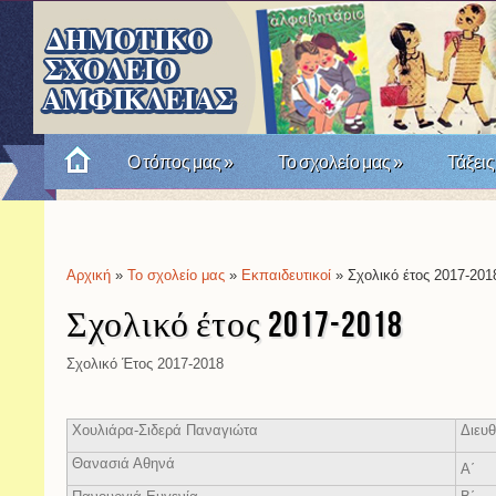
Ο τόπος μας
»
Το σχολείο μας
»
Τάξεις
Πώς θυμόμαστε την Επανάσταση του '21; Μια σχο
Αρχική
»
Το σχολείο μας
»
Εκπαιδευτικοί
» Σχολικό έτος 2017-201
Είστε εδώ
Σχολικό έτος 2017-2018
Σχολικό Έτος 2017-2018
Χουλιάρα-Σιδερά Παναγιώτα
Διευθ
Θανασιά Αθηνά
Α΄