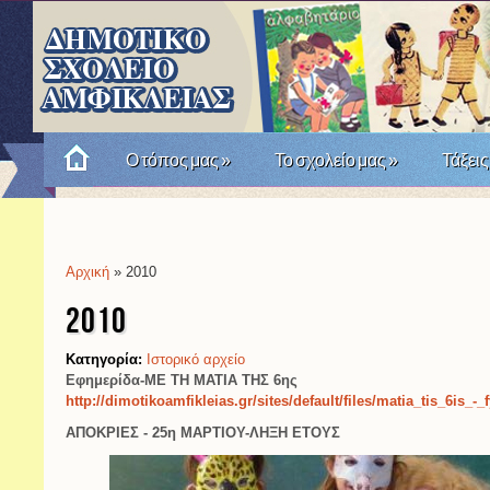
Ο τόπος μας
»
Το σχολείο μας
»
Τάξεις
Πώς θυμόμαστε την Επανάσταση του '21; Μια σχο
Αρχική
» 2010
Είστε εδώ
2010
Κατηγορία:
Ιστορικό αρχείο
Εφημερίδα-ΜΕ ΤΗ ΜΑΤΙΑ ΤΗΣ 6ης
http://dimotikoamfikleias.gr/sites/default/files/matia_tis_6is_-_
ΑΠΟΚΡΙΕΣ - 25η ΜΑΡΤΙΟΥ-ΛΗΞΗ ΕΤΟΥΣ