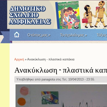
Ο τόπος μας
»
Το σχολείο μας
»
Τάξεις
Πώς θυμόμαστε την Επανάσταση του '21; Μια σχο
Αρχική
» Ανακύκλωση - πλαστικά καπάκια
Είστε εδώ
Ανακύκλωση - πλαστικά κα
Υποβλήθηκε από
panagiota
στις Τετ, 10/04/2013 - 23:55.