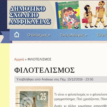
Ο τόπος μας
»
Το σχολείο μας
»
Τάξεις
Πώς θυμόμαστε την Επανάσταση του '21; Μια σχο
Αρχική
» ΦΙΛΟΤΕΛΙΣΜΟΣ
Είστε εδώ
ΦΙΛΟΤΕΛΙΣΜΟΣ
Υποβλήθηκε από
Andreas
στις Πέμ, 15/12/2016 - 23:50.
Τι είναι ο φιλοτελισμός κι ο φιλοτελισ
γραμματόσημα; Πού χρειάζονται; Πόσο
Αυτές κι άλλες ερωτήσεις απαντή