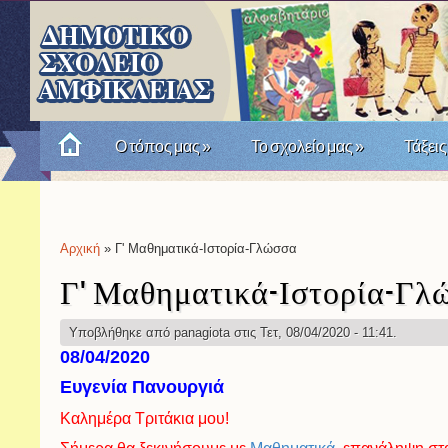
Ο τόπος μας
»
Το σχολείο μας
»
Τάξεις
Πώς θυμόμαστε την Επανάσταση του '21; Μια σχο
Αρχική
» Γ' Μαθηματικά-Ιστορία-Γλώσσα
Είστε εδώ
Γ' Μαθηματικά-Ιστορία-Γλ
Υποβλήθηκε από
panagiota
στις Τετ, 08/04/2020 - 11:41.
08/04/2020
Ευγενία Πανουργιά
Καλημέρα Τριτάκια μου!