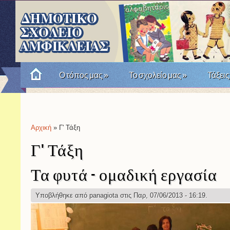
Ο τόπος μας
»
Το σχολείο μας
»
Τάξεις
Πώς θυμόμαστε την Επανάσταση του '21; Μια σχο
Αρχική
» Γ' Τάξη
Είστε εδώ
Γ' Τάξη
Τα φυτά - ομαδική εργασία
Υποβλήθηκε από
panagiota
στις Παρ, 07/06/2013 - 16:19.