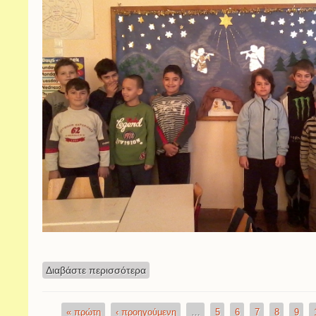
Διαβάστε περισσότερα
για Χριστούγεννα και νέο έτος
« πρώτη
‹ προηγούμενη
…
5
6
7
8
9